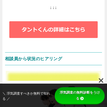
↓↓↓
相談員から状況のヒアリング
浮気調査の無料診断をうけ
＼ 浮気調査すべきか無料で知れ
る
る ／