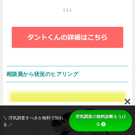
↓↓↓
相談員から状況のヒアリング
浮気調査の無料診断をうけ
＼ 浮気調査すべきか無料で知れ
る
る ／