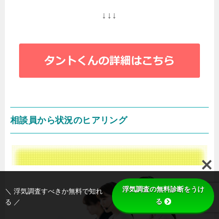
↓↓↓
相談員から状況のヒアリング
浮気調査の無料診断をうけ
＼ 浮気調査すべきか無料で知れ
る
る ／