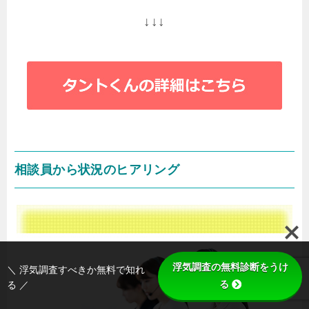
↓↓↓
相談員から状況のヒアリング
浮気調査の無料診断をうけ
＼ 浮気調査すべきか無料で知れ
る
る ／