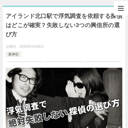
アイランド北口駅で浮気調査を依頼する探偵
はどこが確実？失敗しない3つの興信所の選
び方
公開日：
2020年3月26日
新神交