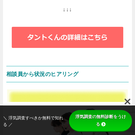
↓↓↓
相談員から状況のヒアリング
浮気調査の無料診断をうけ
＼ 浮気調査すべきか無料で知れ
る
る ／