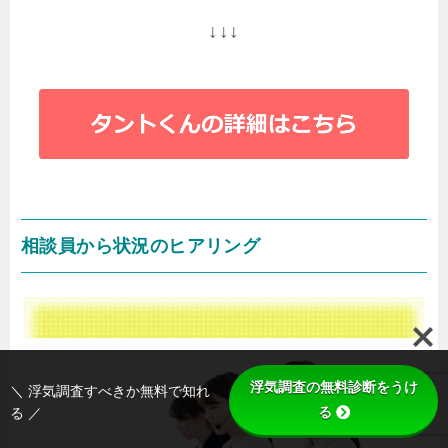
↓↓↓
相談員から状況のヒアリング
浮気調査の無料診断をうけ
＼ 浮気調査すべきか無料で知れ
る
る ／