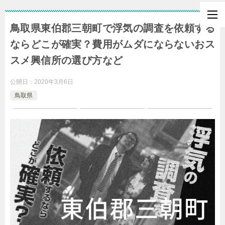
鳥取県東伯郡三朝町で浮気の調査を依頼する
ならどこが確実？費用がムダにならないおス
スメ興信所の選び方など
公開日：
2020年3月6日
鳥取県