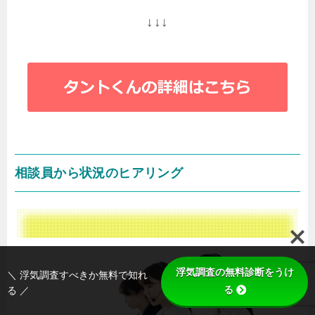
↓↓↓
相談員から状況のヒアリング
浮気調査の無料診断をうけ
＼ 浮気調査すべきか無料で知れ
る
る ／