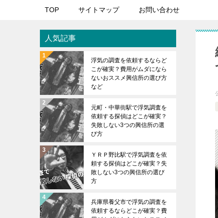
TOP
サイトマップ
お問い合わせ
人気記事
浮気の調査を依頼するならど
こが確実？費用がムダになら
ないおススメ興信所の選び方
など
元町・中華街駅で浮気調査を
依頼する探偵はどこが確実？
失敗しない3つの興信所の選
び方
ＹＲＰ野比駅で浮気調査を依
頼する探偵はどこが確実？失
敗しない3つの興信所の選び
方
兵庫県養父市で浮気の調査を
依頼するならどこが確実？費