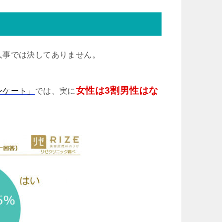
人事では決してありません。
女性は3割男性はな
ンケート」
では、実に