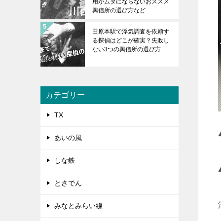
用がムダにならないおススメ
興信所の選び方など
田原本駅で浮気調査を依頼す
る探偵はどこが確実？失敗し
ない3つの興信所の選び方
カテゴリー
TX
あいの風
しな鉄
とさでん
みなとみらい線