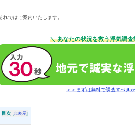
それではご案内いたします。
＼ あなたの状況を救う浮気調査
＞＞まずは無料で調査すべき
目次
[
非表示
]