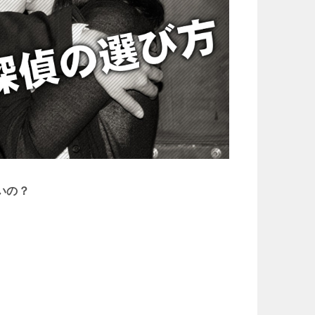
いの？
。