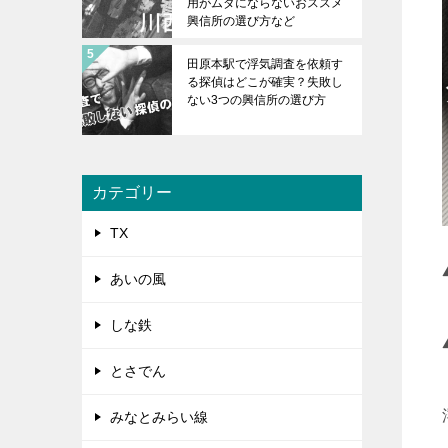
用がムダにならないおススメ
興信所の選び方など
田原本駅で浮気調査を依頼す
る探偵はどこが確実？失敗し
ない3つの興信所の選び方
カテゴリー
TX
あいの風
しな鉄
とさでん
みなとみらい線