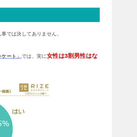
人事では決してありません。
女性は3割男性はな
ンケート」
では、実に