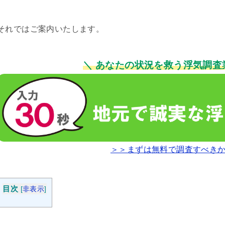
それではご案内いたします。
＼ あなたの状況を救う浮気調査
＞＞まずは無料で調査すべき
目次
[
非表示
]