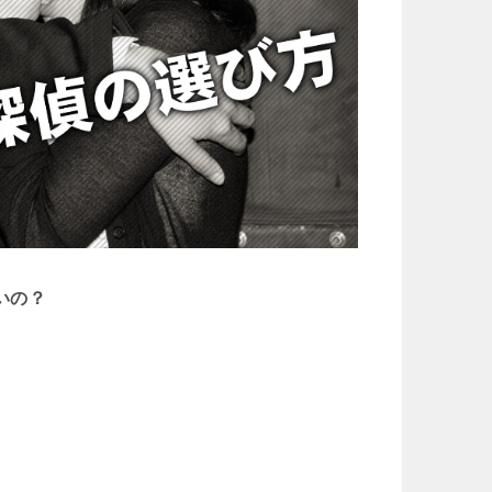
いの？
。