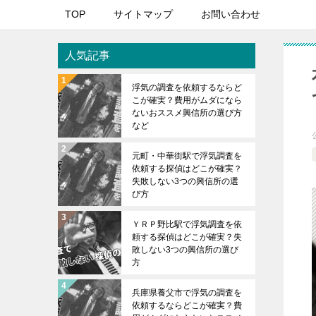
TOP
サイトマップ
お問い合わせ
人気記事
浮気の調査を依頼するならど
こが確実？費用がムダになら
ないおススメ興信所の選び方
など
元町・中華街駅で浮気調査を
依頼する探偵はどこが確実？
失敗しない3つの興信所の選
び方
ＹＲＰ野比駅で浮気調査を依
頼する探偵はどこが確実？失
敗しない3つの興信所の選び
方
兵庫県養父市で浮気の調査を
依頼するならどこが確実？費