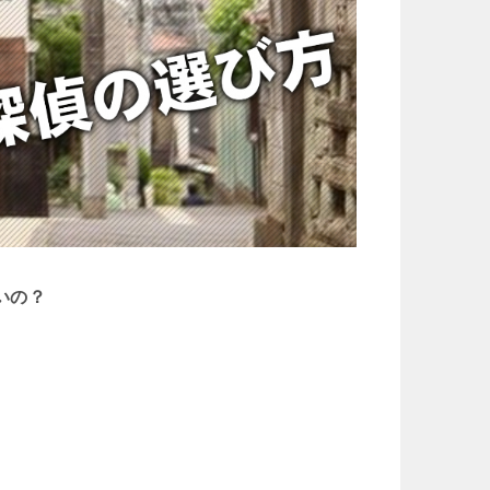
いの？
。