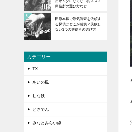
用がムダにならないおススメ
興信所の選び方など
田原本駅で浮気調査を依頼す
る探偵はどこが確実？失敗し
ない3つの興信所の選び方
カテゴリー
TX
あいの風
しな鉄
とさでん
みなとみらい線