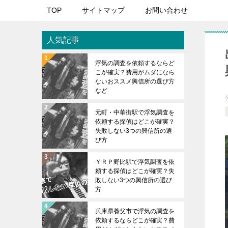
TOP
サイトマップ
お問い合わせ
人気記事
浮気の調査を依頼するならど
こが確実？費用がムダになら
ないおススメ興信所の選び方
など
元町・中華街駅で浮気調査を
依頼する探偵はどこが確実？
失敗しない3つの興信所の選
び方
ＹＲＰ野比駅で浮気調査を依
頼する探偵はどこが確実？失
敗しない3つの興信所の選び
方
兵庫県養父市で浮気の調査を
依頼するならどこが確実？費