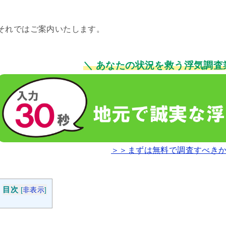
それではご案内いたします。
＼ あなたの状況を救う浮気調査
＞＞まずは無料で調査すべき
目次
[
非表示
]