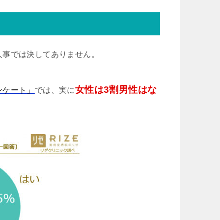
人事では決してありません。
女性は3割男性はな
ンケート」
では、実に