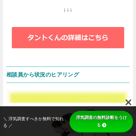
↓↓↓
相談員から状況のヒアリング
浮気調査の無料診断をうけ
＼ 浮気調査すべきか無料で知れ
る
る ／