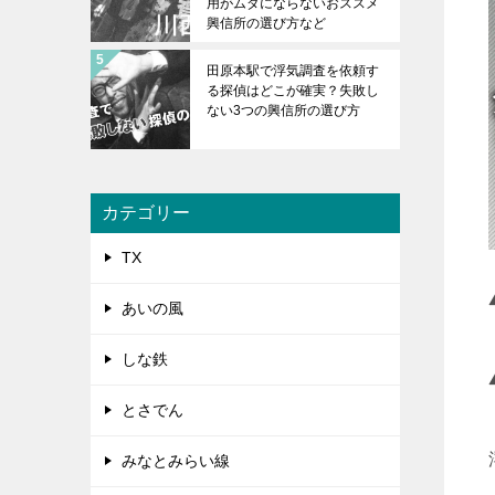
用がムダにならないおススメ
興信所の選び方など
田原本駅で浮気調査を依頼す
る探偵はどこが確実？失敗し
ない3つの興信所の選び方
カテゴリー
TX
あいの風
しな鉄
とさでん
みなとみらい線