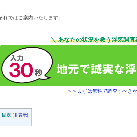
それではご案内いたします。
＼ あなたの状況を救う浮気調査
＞＞まずは無料で調査すべき
目次
[
非表示
]