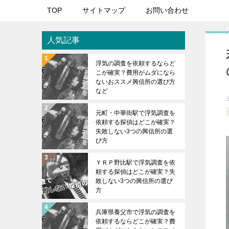
TOP
サイトマップ
お問い合わせ
人気記事
浮気の調査を依頼するならど
こが確実？費用がムダになら
ないおススメ興信所の選び方
など
元町・中華街駅で浮気調査を
依頼する探偵はどこが確実？
失敗しない3つの興信所の選
び方
ＹＲＰ野比駅で浮気調査を依
頼する探偵はどこが確実？失
敗しない3つの興信所の選び
方
兵庫県養父市で浮気の調査を
依頼するならどこが確実？費