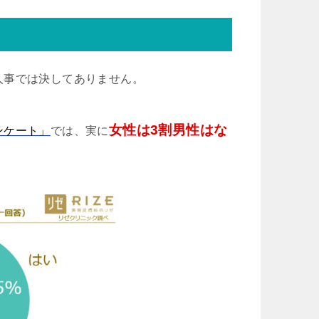
人事では決してありません。
女性は3割男性はな
ンケート」
では、実に