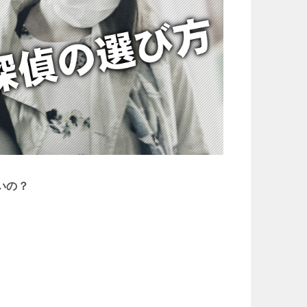
いの？
。