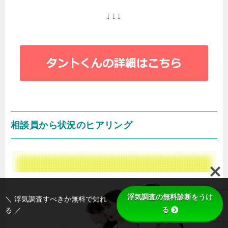
↓↓↓
相談員から状況のヒアリング
浮気調査の無料診断をうけ
＼ 浮気調査すべきか無料で知れ
る
る ／