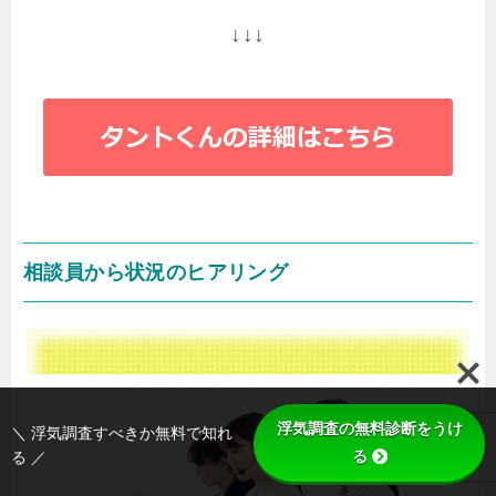
↓↓↓
相談員から状況のヒアリング
浮気調査の無料診断をうけ
＼ 浮気調査すべきか無料で知れ
る
る ／