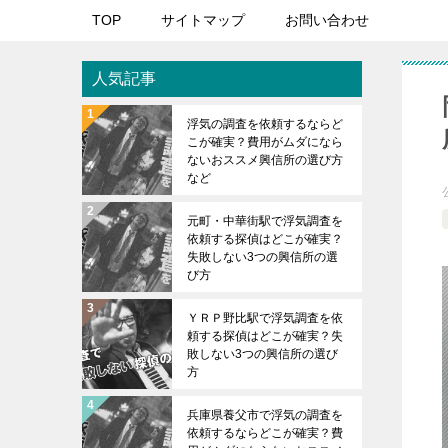
TOP
サイトマップ
お問い合わせ
人気記事
浮気の調査を依頼するならど
こが確実？費用がムダになら
ないおススメ興信所の選び方
など
元町・中華街駅で浮気調査を
依頼する探偵はどこが確実？
失敗しない3つの興信所の選
び方
ＹＲＰ野比駅で浮気調査を依
頼する探偵はどこが確実？失
敗しない3つの興信所の選び
方
兵庫県養父市で浮気の調査を
依頼するならどこが確実？費