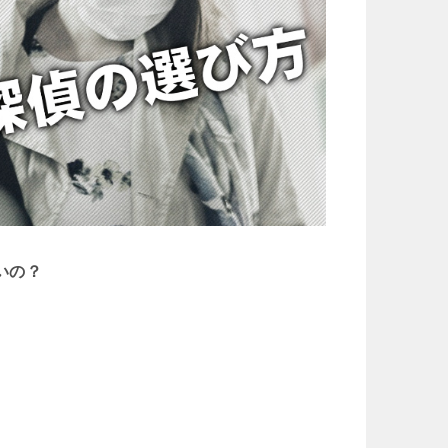
いの？
。