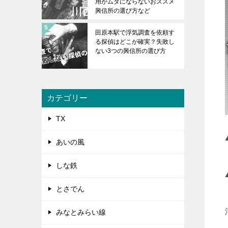
用がムダにならないおススメ
興信所の選び方など
田原本駅で浮気調査を依頼す
る探偵はどこが確実？失敗し
ない3つの興信所の選び方
カテゴリー
TX
あいの風
しな鉄
とさでん
みなとみらい線