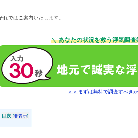
それではご案内いたします。
＼ あなたの状況を救う浮気調査
＞＞まずは無料で調査すべき
目次
[
非表示
]