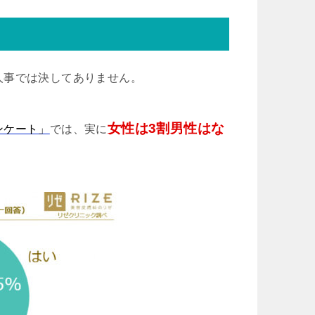
人事では決してありません。
女性は3割男性はな
ンケート」
では、実に