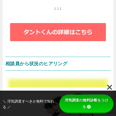
↓↓↓
相談員から状況のヒアリング
浮気調査の無料診断をうけ
＼ 浮気調査すべきか無料で知れ
る
る ／