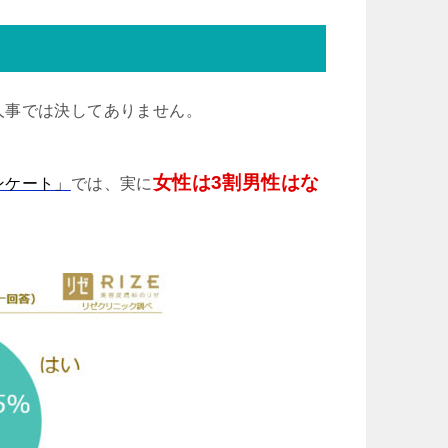
人事では決してありません。
女性は3割男性はな
ンケート」
では、実に