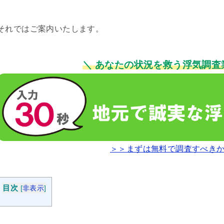
それではご案内いたします。
＼ あなたの状況を救う浮気調査
＞＞まずは無料で調査すべき
目次
[
非表示
]