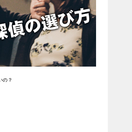
いの？
。