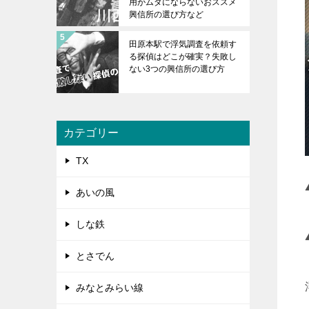
用がムダにならないおススメ
興信所の選び方など
田原本駅で浮気調査を依頼す
る探偵はどこが確実？失敗し
ない3つの興信所の選び方
カテゴリー
TX
あいの風
しな鉄
とさでん
みなとみらい線