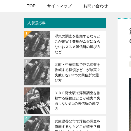
TOP
サイトマップ
お問い合わせ
人気記事
浮気の調査を依頼するならど
こが確実？費用がムダになら
ないおススメ興信所の選び方
など
元町・中華街駅で浮気調査を
依頼する探偵はどこが確実？
失敗しない3つの興信所の選
び方
ＹＲＰ野比駅で浮気調査を依
頼する探偵はどこが確実？失
敗しない3つの興信所の選び
方
兵庫県養父市で浮気の調査を
依頼するならどこが確実？費