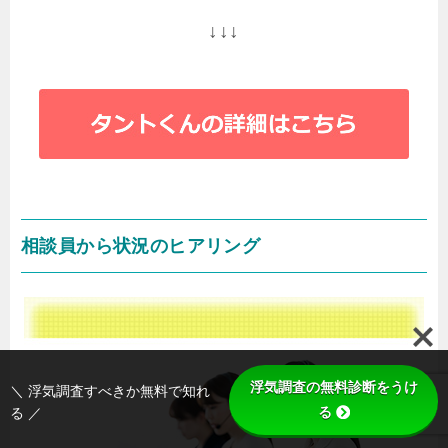
↓↓↓
相談員から状況のヒアリング
浮気調査の無料診断をうけ
＼ 浮気調査すべきか無料で知れ
る
る ／