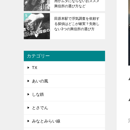
用がムダにならないおススメ
興信所の選び方など
田原本駅で浮気調査を依頼す
る探偵はどこが確実？失敗し
ない3つの興信所の選び方
カテゴリー
TX
あいの風
しな鉄
とさでん
みなとみらい線