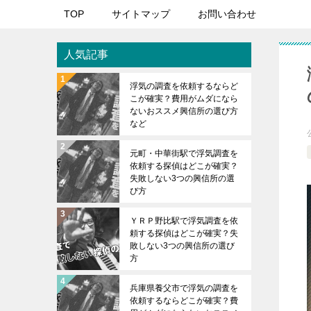
TOP
サイトマップ
お問い合わせ
人気記事
浮気の調査を依頼するならど
こが確実？費用がムダになら
ないおススメ興信所の選び方
など
元町・中華街駅で浮気調査を
依頼する探偵はどこが確実？
失敗しない3つの興信所の選
び方
ＹＲＰ野比駅で浮気調査を依
頼する探偵はどこが確実？失
敗しない3つの興信所の選び
方
兵庫県養父市で浮気の調査を
依頼するならどこが確実？費