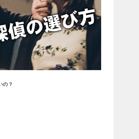
いの？
。