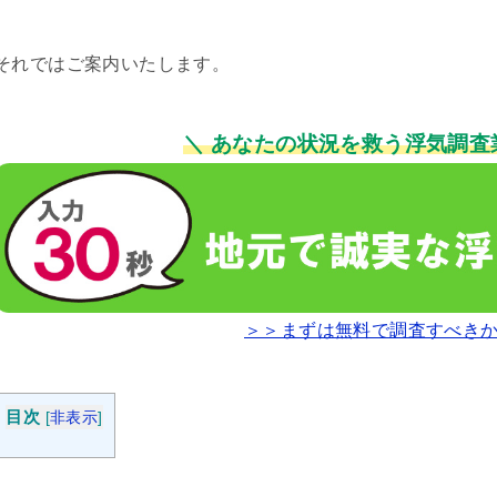
それではご案内いたします。
＼ あなたの状況を救う浮気調査
＞＞まずは無料で調査すべき
目次
[
非表示
]