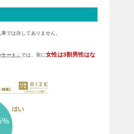
人事では決してありません。
女性は3割男性はな
ンケート」
では、実に