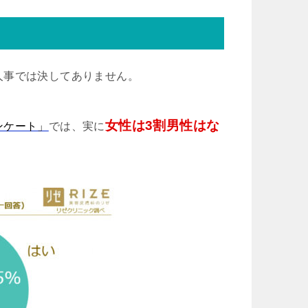
人事では決してありません。
女性は3割男性はな
ンケート」
では、実に