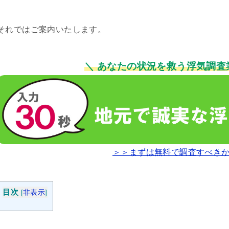
それではご案内いたします。
＼ あなたの状況を救う浮気調査
＞＞まずは無料で調査すべき
目次
[
非表示
]