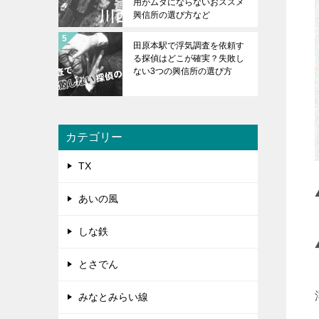
用がムダにならないおススメ
興信所の選び方など
田原本駅で浮気調査を依頼す
る探偵はどこが確実？失敗し
ない3つの興信所の選び方
カテゴリー
TX
あいの風
しな鉄
とさでん
みなとみらい線