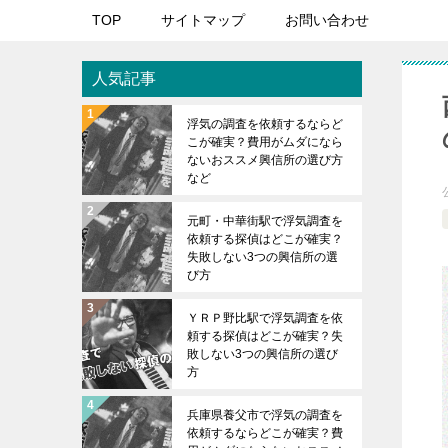
TOP
サイトマップ
お問い合わせ
人気記事
浮気の調査を依頼するならど
こが確実？費用がムダになら
ないおススメ興信所の選び方
など
元町・中華街駅で浮気調査を
依頼する探偵はどこが確実？
失敗しない3つの興信所の選
び方
ＹＲＰ野比駅で浮気調査を依
頼する探偵はどこが確実？失
敗しない3つの興信所の選び
方
兵庫県養父市で浮気の調査を
依頼するならどこが確実？費