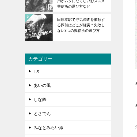
用がムダにならないおススメ
興信所の選び方など
田原本駅で浮気調査を依頼す
る探偵はどこが確実？失敗し
ない3つの興信所の選び方
カテゴリー
TX
あいの風
しな鉄
とさでん
みなとみらい線