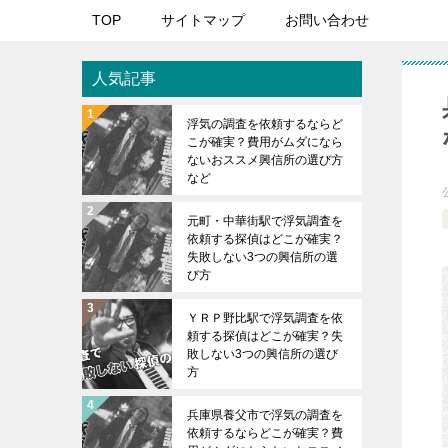
TOP
サイトマップ
お問い合わせ
人気記事
浮気の調査を依頼するならど
こが確実？費用がムダになら
ないおススメ興信所の選び方
など
元町・中華街駅で浮気調査を
依頼する探偵はどこが確実？
失敗しない3つの興信所の選
び方
ＹＲＰ野比駅で浮気調査を依
頼する探偵はどこが確実？失
敗しない3つの興信所の選び
方
兵庫県養父市で浮気の調査を
依頼するならどこが確実？費