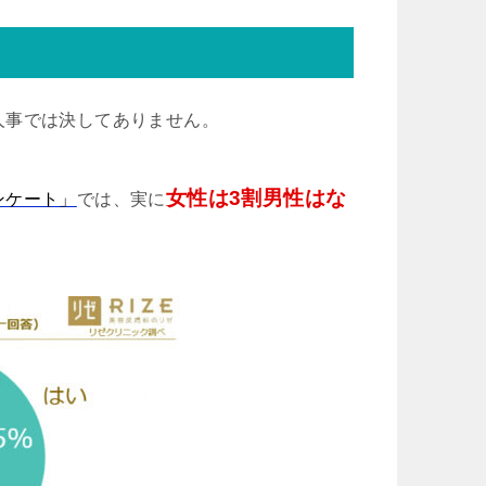
人事では決してありません。
女性は3割男性はな
ンケート」
では、実に