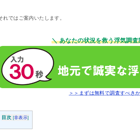
それではご案内いたします。
＼ あなたの状況を救う浮気調査
＞＞まずは無料で調査すべき
目次
[
非表示
]