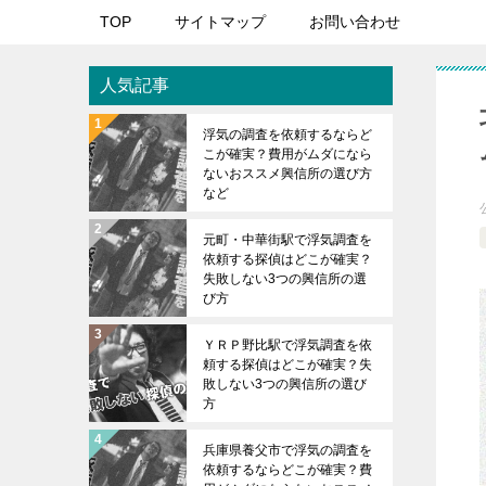
TOP
サイトマップ
お問い合わせ
人気記事
浮気の調査を依頼するならど
こが確実？費用がムダになら
ないおススメ興信所の選び方
など
元町・中華街駅で浮気調査を
依頼する探偵はどこが確実？
失敗しない3つの興信所の選
び方
ＹＲＰ野比駅で浮気調査を依
頼する探偵はどこが確実？失
敗しない3つの興信所の選び
方
兵庫県養父市で浮気の調査を
依頼するならどこが確実？費