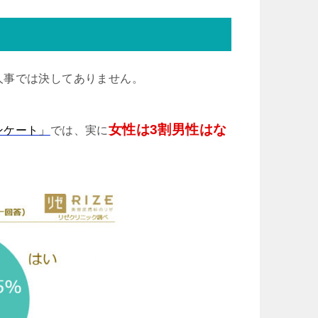
人事では決してありません。
女性は3割男性はな
ンケート」
では、実に