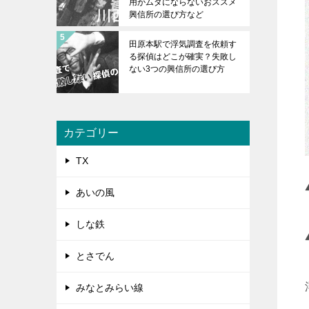
用がムダにならないおススメ
興信所の選び方など
田原本駅で浮気調査を依頼す
る探偵はどこが確実？失敗し
ない3つの興信所の選び方
カテゴリー
TX
あいの風
しな鉄
とさでん
みなとみらい線