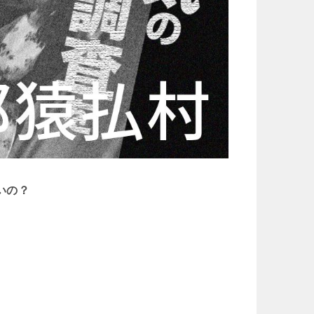
いの？
。