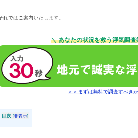
それではご案内いたします。
＼ あなたの状況を救う浮気調査
＞＞まずは無料で調査すべき
目次
[
非表示
]