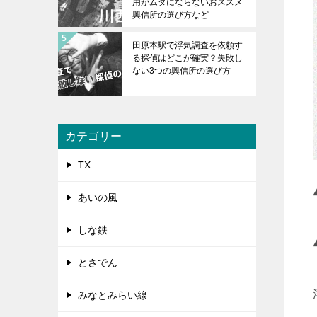
用がムダにならないおススメ
興信所の選び方など
田原本駅で浮気調査を依頼す
る探偵はどこが確実？失敗し
ない3つの興信所の選び方
カテゴリー
TX
あいの風
しな鉄
とさでん
みなとみらい線