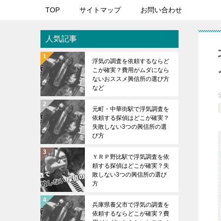
TOP
サイトマップ
お問い合わせ
人気記事
浮気の調査を依頼するならど
こが確実？費用がムダになら
ないおススメ興信所の選び方
など
元町・中華街駅で浮気調査を
依頼する探偵はどこが確実？
失敗しない3つの興信所の選
び方
ＹＲＰ野比駅で浮気調査を依
頼する探偵はどこが確実？失
敗しない3つの興信所の選び
方
兵庫県養父市で浮気の調査を
依頼するならどこが確実？費