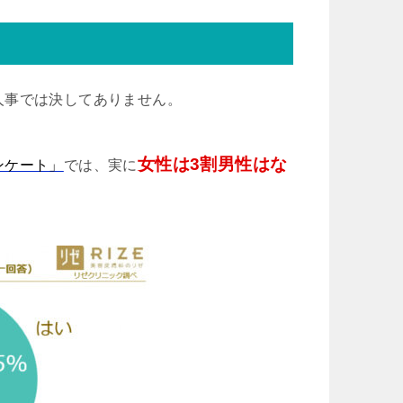
人事では決してありません。
女性は3割男性はな
ンケート」
では、実に