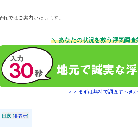
それではご案内いたします。
＼ あなたの状況を救う浮気調査
＞＞まずは無料で調査すべき
目次
[
非表示
]