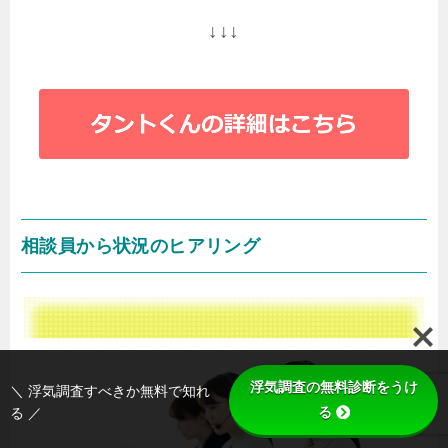
↓↓↓
相談員から状況のヒアリング
浮気調査の無料診断をうけ
＼ 浮気調査すべきか無料で知れ
る
る ／