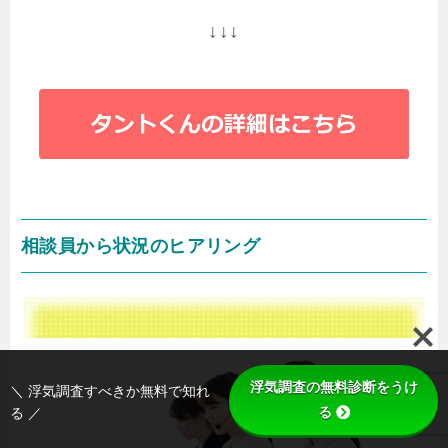
↓↓↓
相談員から状況のヒアリング
浮気調査の無料診断をうけ
＼ 浮気調査すべきか無料で知れ
る
る ／