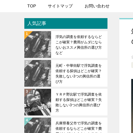
TOP
サイトマップ
お問い合わせ
人気記事
浮気の調査を依頼するならど
こが確実？費用がムダになら
ないおススメ興信所の選び方
など
元町・中華街駅で浮気調査を
依頼する探偵はどこが確実？
失敗しない3つの興信所の選
び方
ＹＲＰ野比駅で浮気調査を依
頼する探偵はどこが確実？失
敗しない3つの興信所の選び
方
兵庫県養父市で浮気の調査を
依頼するならどこが確実？費