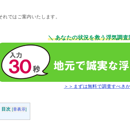
それではご案内いたします。
＼ あなたの状況を救う浮気調査
＞＞まずは無料で調査すべき
目次
[
非表示
]