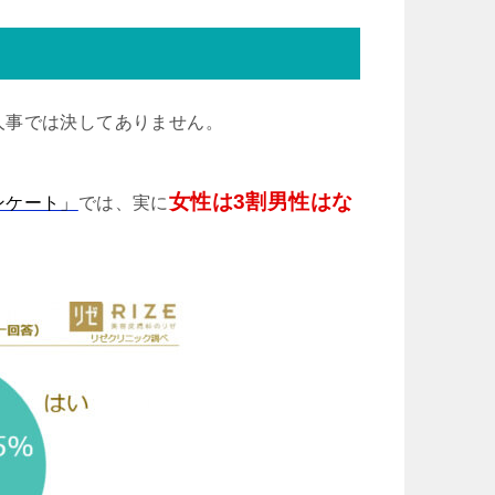
人事では決してありません。
女性は3割男性はな
ンケート」
では、実に