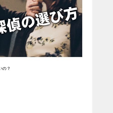
いの？
。