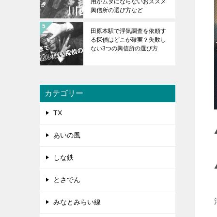
用がムダにならないおススメ
興信所の選び方など
田原本駅で浮気調査を依頼す
る探偵はどこが確実？失敗し
ない3つの興信所の選び方
カテゴリー
TX
あいの風
しな鉄
とさでん
みなとみらい線